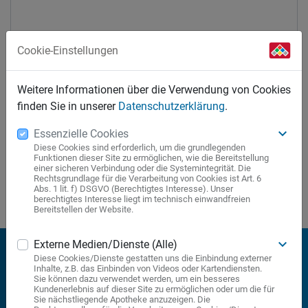
Cookie-Einstellungen
Ich willige ein, dass meine oben eingetragenen Daten
Weitere Informationen über die Verwendung von Cookies
(sensible) zum Zwecke der Abwicklung meiner Anfrage
finden Sie in unserer
Datenschutzerklärung
.
verarbeitet werden. Meine Einwilligung kann ich jederzeit
keyboard_arrow_down
Essenzielle Cookies
widerrufen. Näheres finde ich in der Datenschutzbelehrung.
Diese Cookies sind erforderlich, um die grundlegenden
Funktionen dieser Site zu ermöglichen, wie die Bereitstellung
einer sicheren Verbindung oder die Systemintegrität. Die
Rechtsgrundlage für die Verarbeitung von Cookies ist Art. 6
Abs. 1 lit. f) DSGVO (Berechtigtes Interesse). Unser
berechtigtes Interesse liegt im technisch einwandfreien
»»»Datenschutzbelehrung«««
Bereitstellen der Website.
keyboard_arrow_down
Externe Medien/Dienste (Alle)
Diese Cookies/Dienste gestatten uns die Einbindung externer
Stadt Apotheke
Inhalte, z.B. das Einbinden von Videos oder Kartendiensten.
Sie können dazu verwendet werden, um ein besseres
Dr. Doris Volk-Martienssen e. K.
Kundenerlebnis auf dieser Site zu ermöglichen oder um die für
Sie nächstliegende Apotheke anzuzeigen. Die
Darmstädter Straße 32